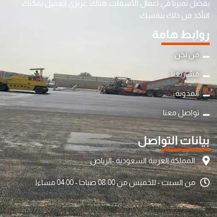
بفضل تميزنا في أعمال الأسفلت هناك. عزيزي العميل يمكنك
التأكد من ذلك بنفسك.
روابط هامة
من نحن
مشاريعنا
المدونة
تواصل معنا
بيانات التواصل
المملكة العربية السعودية -الرياض
من السبت - للخميس من 08:00 صباحا - 04:00 مساءا
y
t