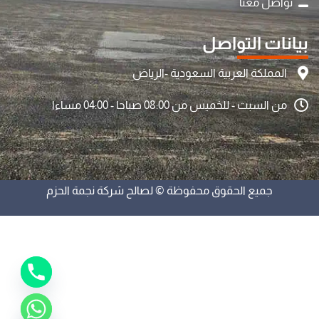
تواصل معنا
بيانات التواصل
المملكة العربية السعودية -الرياض
من السبت - للخميس من 08:00 صباحا - 04:00 مساءا
y
t
جميع الحقوق محفوظة © لصالح شركة نجمة الحزم
a
h
c
e
d
i