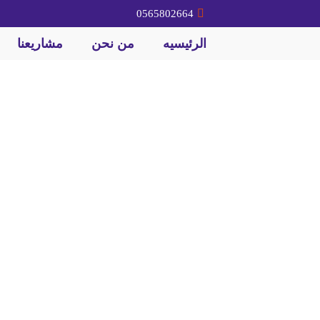
0565802664
الرئيسيه
من نحن
مشاريعنا
 مباني | هدم عمارات