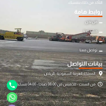
التأكد من ذلك بنفسك.
روابط هامة
من نحن
مشاريعنا
المدونة
y
تواصل معنا
t
a
بيانات التواصل
h
c
المملكة العربية السعودية -الرياض
e
من السبت - للخميس من 08:00 صباحا - 04:00 مساءا
d
i
H