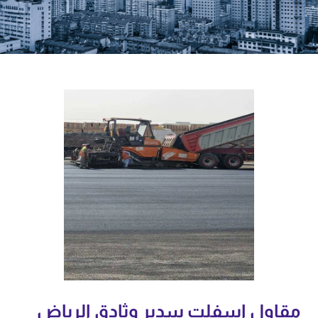
مقاول اسفلت سدير وثادق الرياض