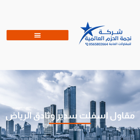
مقاول اسفلت سدير وثادق الرياض