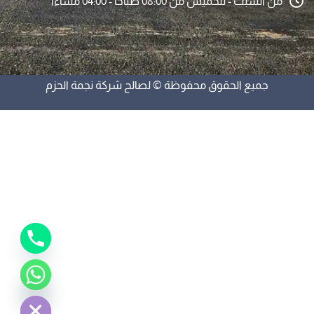
من السبت - للخميس من 08:00 صباحا - 04:00 مساءا
جميع الحقوق محفوظة © لصالح شركة نجمة الحزم
y
t
a
h
c
e
d
i
H