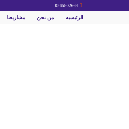
0565802664
الرئيسيه
من نحن
مشاريعنا
 ردم وحفر الرياض