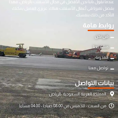
عندما نقول بأننا نحن الأفضل في مجال الأسفلت بالرياض، فهذا
بفضل تميزنا في أعمال الأسفلت هناك. عزيزي العميل يمكنك
التأكد من ذلك بنفسك.
روابط هامة
من نحن
مشاريعنا
المدونة
تواصل معنا
بيانات التواصل
المملكة العربية السعودية -الرياض
من السبت - للخميس من 08:00 صباحا - 04:00 مساءا