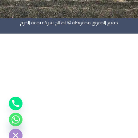
جميع الحقوق محفوظة © لصالح شركة نجمة الحزم
y
t
a
h
c
e
d
i
H