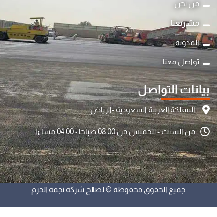
من نحن
مشاريعنا
المدونة
تواصل معنا
بيانات التواصل
المملكة العربية السعودية -الرياض
من السبت - للخميس من 08:00 صباحا - 04:00 مساءا
y
جميع الحقوق محفوظة © لصالح شركة نجمة الحزم
t
a