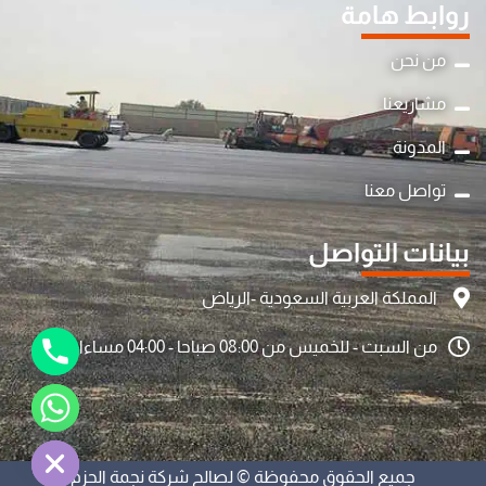
روابط هامة
من نحن
مشاريعنا
المدونة
y
تواصل معنا
t
a
بيانات التواصل
h
c
المملكة العربية السعودية -الرياض
e
من السبت - للخميس من 08:00 صباحا - 04:00 مساءا
d
i
H
جميع الحقوق محفوظة © لصالح شركة نجمة الحزم