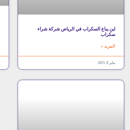
ش
اين يباع السكراب في الرياض شركة شراء
ا
سكراب
المزيد »
يناير 8, 2025
ي