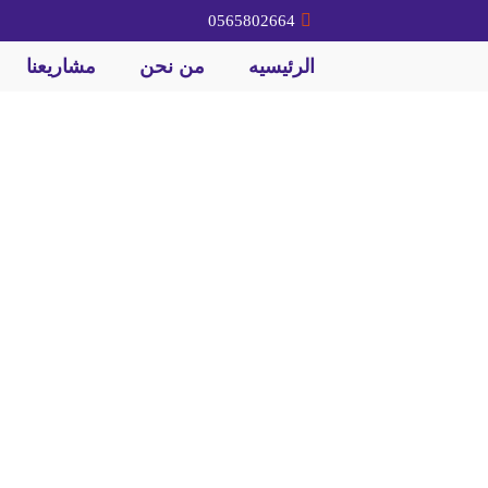
0565802664
الرئيسيه
من نحن
مشاريعنا
مقاولات عامه