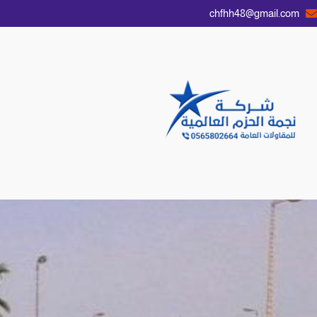
chfhh48@gmail.com