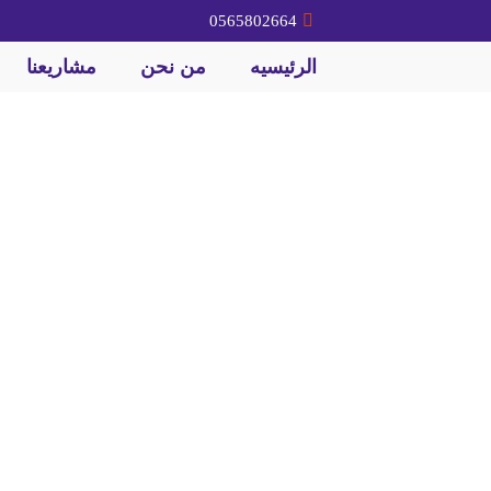
0565802664
الرئيسيه
من نحن
مشاريعنا
بناء مولات تجارية