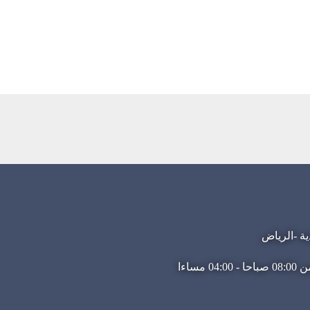
ية -الرياض
مساءا