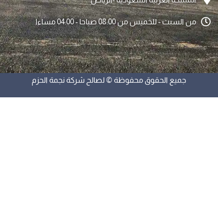
من السبت - للخميس من 08:00 صباحا - 04:00 مساءا
جميع الحقوق محفوظة © لصالح شركة نجمة الحزم