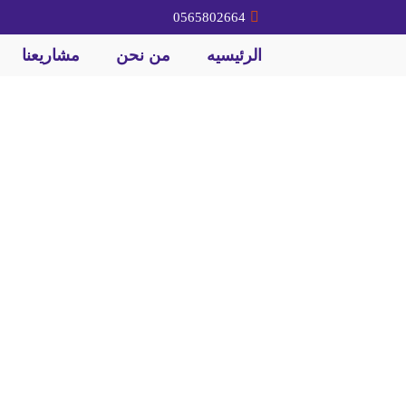
0565802664
الرئيسيه
من نحن
مشاريعنا
د سكراب شرق الريا