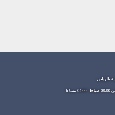
ية -الرياض
مساءا