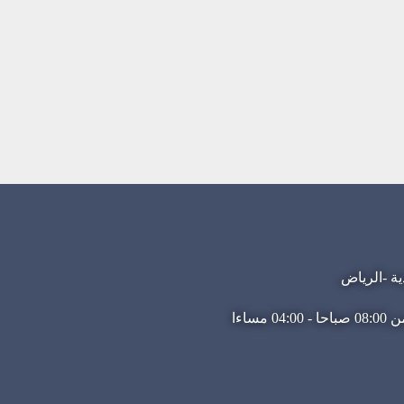
ية -الرياض
مساءا