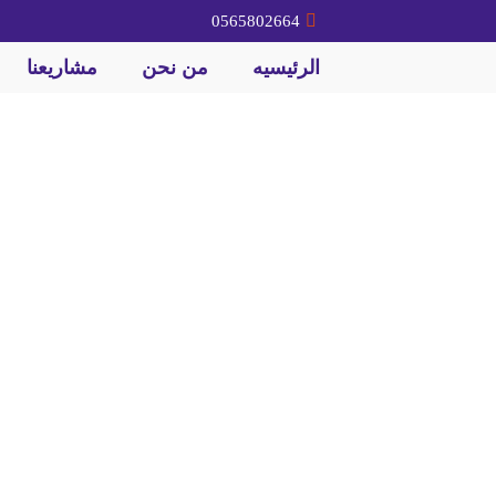
0565802664
الرئيسيه
من نحن
مشاريعنا
 اسفلت السعودية