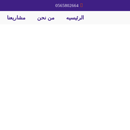
0565802664
الرئيسيه
من نحن
مشاريعنا
ل مستودعات بريده