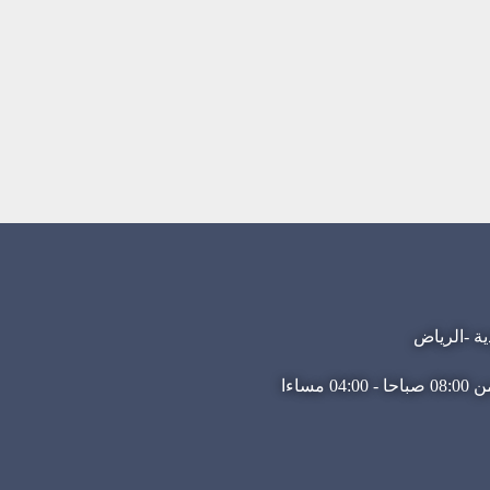
ية -الرياض
مساءا