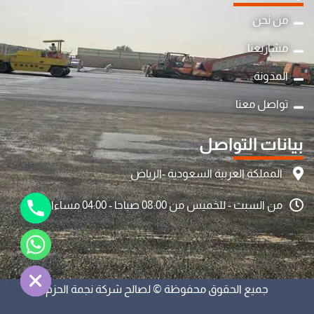
من نحن
مشاريعنا
المدونة
y
تواصل معنا
t
a
بيانات التواصل
h
c
المملكة العربية السعودية -الرياض
e
من السبت - للخميس من 08:00 صباحا - 04:00 مساءا
d
i
H
جميع الحقوق محفوظة © لصالح شركة نجمة الحزم