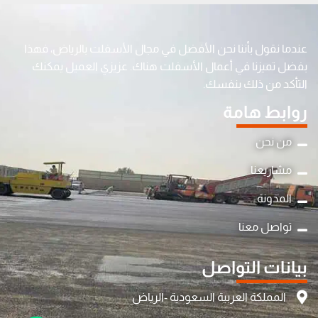
عندما نقول بأننا نحن الأفضل في مجال الأسفلت بالرياض، فهذا
بفضل تميزنا في أعمال الأسفلت هناك. عزيزي العميل يمكنك
التأكد من ذلك بنفسك.
روابط هامة
من نحن
مشاريعنا
المدونة
y
تواصل معنا
t
a
بيانات التواصل
h
c
المملكة العربية السعودية -الرياض
e