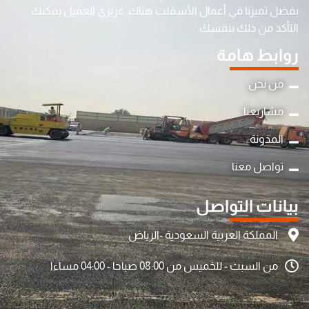
بفضل تميزنا في أعمال الأسفلت هناك. عزيزي العميل يمكنك
التأكد من ذلك بنفسك.
روابط هامة
من نحن
مشاريعنا
المدونة
تواصل معنا
بيانات التواصل
المملكة العربية السعودية -الرياض
من السبت - للخميس من 08:00 صباحا - 04:00 مساءا